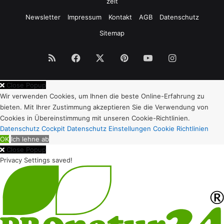
zeit
Newsletter
Impressum
Kontakt
AGB
Datenschutz
Sitemap
RSS
Facebook
X
Pinterest
YouTube
Instagram
Close Popup
Wir verwenden Cookies, um Ihnen die beste Online-Erfahrung zu
bieten. Mit Ihrer Zustimmung akzeptieren Sie die Verwendung von
Cookies in Übereinstimmung mit unseren Cookie-Richtlinien.
Datenschutz Cockpit
Datenschutz Einstellungen
Cookie Richtlinien
OK
Ich lehne ab
Close Popup
Privacy Settings saved!