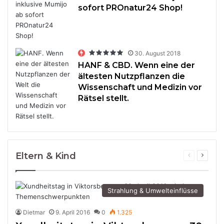
sofort PROnatur24 Shop!
30. August 2018
HANF & CBD. Wenn eine der
ältesten Nutzpflanzen die
Wissenschaft und Medizin vor
Rätsel stellt.
Eltern & Kind
Previous
Next
page
page
Strahlung & Umwelteinflüsse
Dietmar
9. April 2016
0
1.325