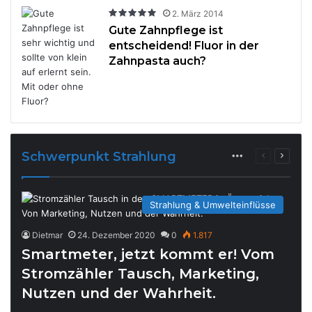
2. März 2014
Gute Zahnpflege ist
entscheidend! Fluor in der
Zahnpasta auch?
Schwerpunkt Strahlung
More
Previous
Next
page
page
Strahlung & Umwelteinflüsse
Dietmar
24. Dezember 2020
0
1.817
Smartmeter, jetzt kommt er! Vom
Stromzähler Tausch, Marketing,
Nutzen und der Wahrheit.