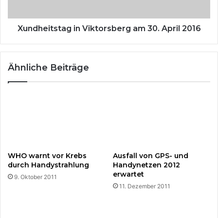
r
t
n
s
,
t
Xundheitstag in Viktorsberg am 30. April 2016
k
a
r
g
a
i
Ähnliche Beiträge
l
n
l
V
t
i
s
k
i
t
c
o
h
r
d
s
e
b
WHO warnt vor Krebs
Ausfall von GPS- und
n
e
durch Handystrahlung
Handynetzen 2012
g
r
erwartet
9. Oktober 2011
e
g
11. Dezember 2011
l
a
i
m
e
3