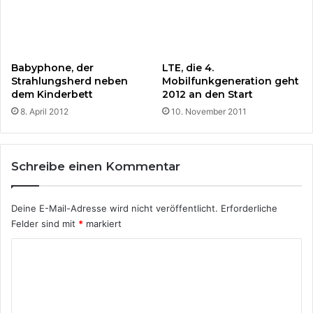
b
0
t
.
e
A
n
p
,
r
Babyphone, der
LTE, die 4.
e
i
Strahlungsherd neben
Mobilfunkgeneration geht
r
l
dem Kinderbett
2012 an den Start
f
2
8. April 2012
10. November 2011
o
0
l
1
g
6
r
Schreibe einen Kommentar
e
i
Deine E-Mail-Adresse wird nicht veröffentlicht.
Erforderliche
c
h
Felder sind mit
*
markiert
e
K
n
,
o
e
m
u
r
m