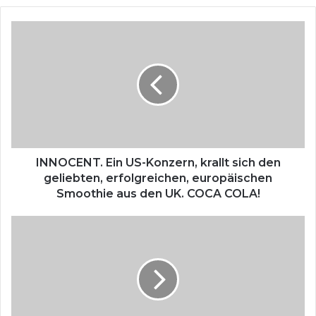
bo
ok
I
N
N
O
C
E
N
T
.
E
INNOCENT. Ein US-Konzern, krallt sich den
i
geliebten, erfolgreichen, europäischen
n
Smoothie aus den UK. COCA COLA!
U
S
X
-
u
K
n
o
d
n
h
z
e
e
i