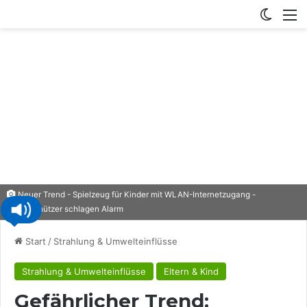
Switch
M
Neuer Trend - Spielzeug für Kinder mit WLAN-Internetzugang -
Datenschützer schlagen Alarm
Start
/
Strahlung & Umwelteinflüsse
Strahlung & Umwelteinflüsse
Eltern & Kind
Gefährlicher Trend: