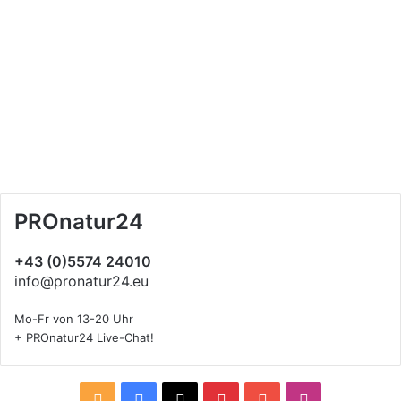
PROnatur24
+43 (0)5574 24010
info@pronatur24.eu
Mo-Fr von 13-20 Uhr
+ PROnatur24 Live-Chat!
R
F
X
P
Y
I