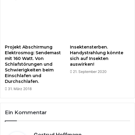
n
d
e
r
Projekt Abschirmung
Insektensterben.
Elektrosmog: Sendemast
Handystrahlung könnte
mit 160 Watt. Von
sich auf Insekten
Schlafstörungen und
auswirken!
Schwierigkeiten beim
21. September 2020
Einschlafen und
Durchschlafen.
31. März 2018
Ein Kommentar
s
Gertrud Hoffmann