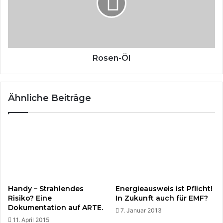
'
n
h
-
a
Ö
r
l
m
l
Rosen-Öl
o
s
e
Ähnliche Beiträge
'
M
o
b
i
l
f
u
n
Handy – Strahlendes
Energieausweis ist Pflicht!
k
Risiko? Eine
In Zukunft auch für EMF?
s
Dokumentation auf ARTE.
7. Januar 2013
e
11. April 2015