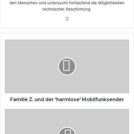
den Menschen und untersucht fortlaufend die Möglichkeiten
technischer Abschirmung.
Fa
ce
bo
ok
F
a
m
i
l
i
e
Z
.
u
Familie Z. und der 'harmlose' Mobilfunksender
n
d
R
d
o
e
s
r
e