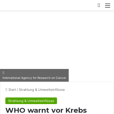
Switch
M
International Agency for Research on Cancer
Start
/
Strahlung & Umwelteinflüsse
Strahlung & Umwelteinflüsse
WHO warnt vor Krebs