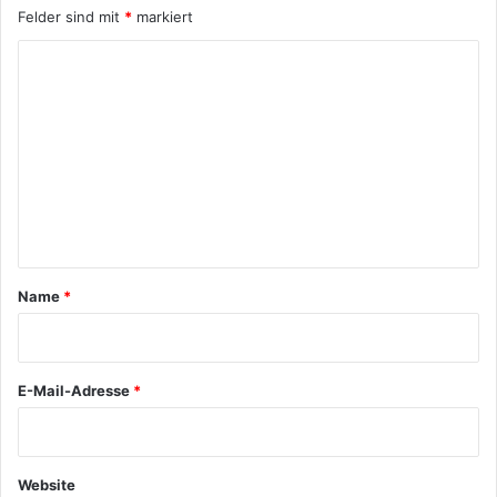
Felder sind mit
*
markiert
K
o
m
m
e
n
t
a
Name
*
r
*
E-Mail-Adresse
*
Website