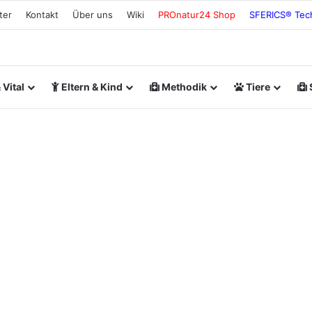
ter
Kontakt
Über uns
Wiki
PROnatur24 Shop
SFERICS® Tec
Vital
Eltern & Kind
Methodik
Tiere