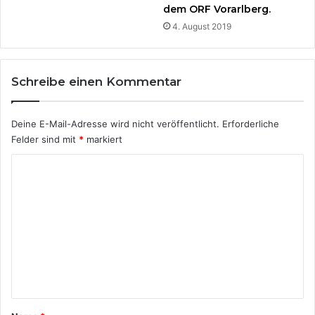
dem ORF Vorarlberg.
n
4. August 2019
d
u
s
t
Schreibe einen Kommentar
r
i
e
Deine E-Mail-Adresse wird nicht veröffentlicht.
Erforderliche
Felder sind mit
*
markiert
K
o
m
m
e
n
t
a