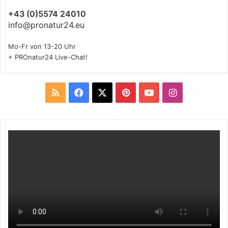
+43 (0)5574 24010
info@pronatur24.eu
Mo-Fr von 13-20 Uhr
+ PROnatur24 Live-Chat!
R
F
X
P
Y
I
S
a
i
o
n
S
c
n
u
s
e
t
T
t
b
e
u
a
o
r
b
g
o
e
e
r