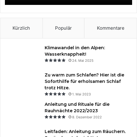
k
s
a
t
m
Kürzlich
Populär
Kommentare
Klimawandel in den Alpen:
Wasserknappheit!
24. Mai 2025
Zu warm zum Schlafen? Hier ist die
Soforthilfe für erholsamen Schlaf
trotz Hitze.
1. Mai 2023
Anleitung und Rituale für die
Rauhnächte 2022/2023
8. Dezember 2022
Leitfaden: Anleitung zum Räuchern.