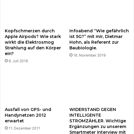
n
j
z
ä
e
h
s
r
s
u
Kopfschmerzen durch
Infoabend “Wie gefährlich
i
n
Apple Airpods? Wie stark
ist 5G?” mit mir, Dietmar
n
g
wirkt die Elektrosmog
Hohn, als Referent zur
i
d
Strahlung auf den Körper
Baubiologie.
n
u
ein?
16. November 2019
d
r
8. Juli 2018
e
c
r
h
N
M
a
o
t
b
u
i
r
l
f
Ausfall von GPS- und
WIDERSTAND GEGEN
Handynetzen 2012
INTELLIGENTE
u
erwartet
STROMZÄHLER. Wichtige
n
Ergänzungen zu unserem
k
11. Dezember 2011
Smartmeter Interview mit
i