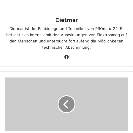
Dietmar
Dietmar ist der Baubiologe und Techniker von PROnatur24. Er
befasst sich intensiv mit den Auswirkungen von Elektrosmog auf
den Menschen und untersucht fortlaufend die Möglichkeiten
technischer Abschirmung.
Fa
ce
bo
ok
D
i
e
W
e
g
w
a
r