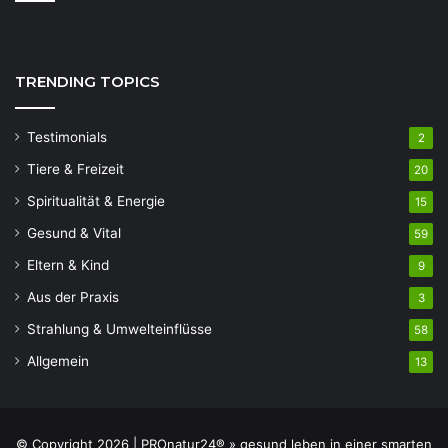
TRENDING TOPICS
Testimonials
2
Tiere & Freizeit
20
Spiritualität & Energie
15
Gesund & Vital
59
Eltern & Kind
9
Aus der Praxis
3
Strahlung & Umwelteinflüsse
58
Allgemein
13
© Copyright 2026 | PROnatur24® » gesund leben in einer smarten