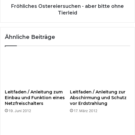
k
s
Fröhliches Ostereiersuchen - aber bitte ohne
e
O
Tierleid
r
s
i
t
n
e
Ähnliche Beiträge
T
r
a
e
i
i
j
e
i
r
(
s
J
u
a
c
p
h
Leitfaden / Anleitung zum
Leitfaden / Anleitung zur
a
e
Einbau und Funktion eines
Abschirmung und Schutz
n
n
Netzfreischalters
vor Erdstrahlung
)
-
19. Juni 2012
17. März 2012
a
b
e
r