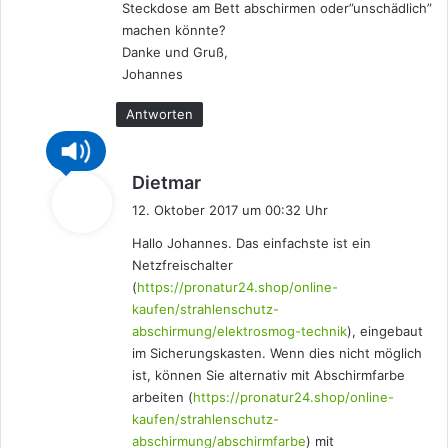
Steckdose am Bett abschirmen oder”unschädlich”
machen könnte?
Danke und Gruß,
Johannes
Antworten
s
Dietmar
a
12. Oktober 2017 um 00:32 Uhr
g
Hallo Johannes. Das einfachste ist ein
t
Netzfreischalter
:
(
https://pronatur24.shop/online-
kaufen/strahlenschutz-
abschirmung/elektrosmog-technik
), eingebaut
im Sicherungskasten. Wenn dies nicht möglich
ist, können Sie alternativ mit Abschirmfarbe
arbeiten (
https://pronatur24.shop/online-
kaufen/strahlenschutz-
abschirmung/abschirmfarbe
) mit