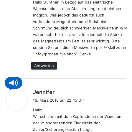
Hallo Günther. In Bezug auf das elektrische
t
Wechselfeld ist eine Abschirmung recht einfach
:
möglich. Was jedoch das dadurch auch
vorhandene Magnetfeld betrifft, ist eine
Schirmung deutlich schwieriger. Messwerte in V/M
wären sehr hilfreich, vor allem jedoch die Stärke
des Magnetfelds am Bett ist sehr wichtig. Bitte
senden Sie uns diese Messwerte per E-Mail zu an
“info@pronatur24.shop”. Danke.
Antworten
s
Jennifer
a
16. März 2018 um 22:45 Uhr
g
Hallo.
t
Wir schlafen mit dem Kopfende an der Wand, an
:
der im angrenzenden Flur direkt der
Zähler/Sicherungskasten hängt.