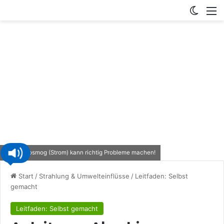
Switch
M
Elektrosmog (Strom) kann richtig Probleme machen!
Start
/
Strahlung & Umwelteinflüsse
/
Leitfaden: Selbst
gemacht
Leitfaden: Selbst gemacht