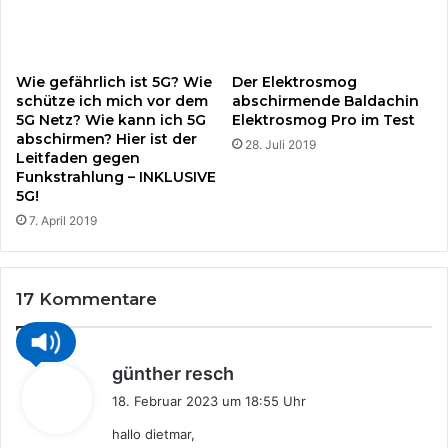
b
i
t
t
Wie gefährlich ist 5G? Wie
Der Elektrosmog
e
schütze ich mich vor dem
abschirmende Baldachin
o
5G Netz? Wie kann ich 5G
Elektrosmog Pro im Test
abschirmen? Hier ist der
h
28. Juli 2019
Leitfaden gegen
n
Funkstrahlung – INKLUSIVE
e
5G!
T
7. April 2019
i
e
r
l
17 Kommentare
e
i
d
s
günther resch
a
18. Februar 2023 um 18:55 Uhr
g
hallo dietmar,
t