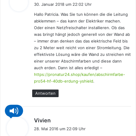
a
30. Januar 2018 um 22:02 Uhr
g
Hallo Patricia. Was Sie tun können die die Leitung
t
abklemmen – das kann der Elektriker machen.
:
Oder einen Netzfreischalter installieren. Ob das
was bringt hängt jedoch generell von der Wand ab
– immer dran denken das das elektrische Feld bis
zu 2 Meter weit reicht von einer Stromleitung. Die
effektivste Lösung wäre die Wand zu streichen mit
einer unserer Abschirmfarben und diese dann
auch erden. Dann ist alles erledigt –
https://pronatur24.shop/kaufen/abschirmfarbe-
pro54-hf-40db-erdung-yshield
.
Antworten
s
Vivien
a
28. Mai 2016 um 22:09 Uhr
g