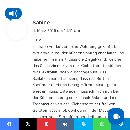
s
Sabine
a
4. März 2016 um 14:11 Uhr
g
Hallo
t
Ich habe vor kurzem eine Wohnung gekauft, bin
:
mittlerweile bei der Küchenplanung angelangt und
habe nun realisiert, dass die Ziegelwand, welche
das Schlafzimmer von der Küche trennt natürlich
mit Elektroleitungen durchzogen ist. Das
Schlafzimmer ist so klein, dass das Bett mit
Kopfende direkt an besagte Trennmauer gestellt
werden muss. Entweder muss ich mich nun bei
der Küchenplanung sehr einschränken und die
Trennmauer von der Küchenseite her frei von
Geräten lassen (obwohl dann in der Mauer selbst
ja immer noch Stromführende Leitungen
vorhanden wären) oder es gibt eine einfache und
günstige Lösung diese Trennmauer abzuschirmen