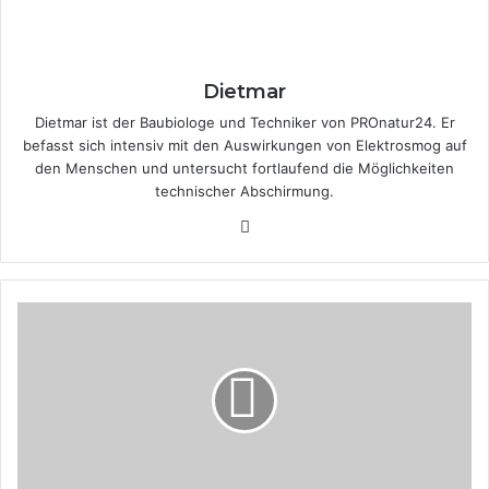
Dietmar
Dietmar ist der Baubiologe und Techniker von PROnatur24. Er
befasst sich intensiv mit den Auswirkungen von Elektrosmog auf
den Menschen und untersucht fortlaufend die Möglichkeiten
technischer Abschirmung.
Fa
ce
bo
ok
V
i
d
e
o
:
H
a