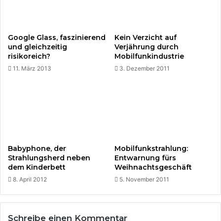
r
o
o
k
-
Google Glass, faszinierend
Kein Verzicht auf
J
und gleichzeitig
Verjährung durch
e
risikoreich?
Mobilfunkindustrie
t
11. März 2013
3. Dezember 2011
z
t
N
E
U
!
Babyphone, der
Mobilfunkstrahlung:
Strahlungsherd neben
Entwarnung fürs
dem Kinderbett
Weihnachtsgeschäft
8. April 2012
5. November 2011
Schreibe einen Kommentar