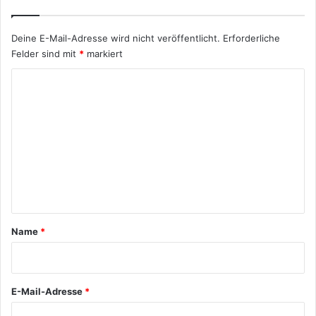
Deine E-Mail-Adresse wird nicht veröffentlicht.
Erforderliche
Felder sind mit
*
markiert
K
o
m
m
e
n
t
a
Name
*
r
*
E-Mail-Adresse
*