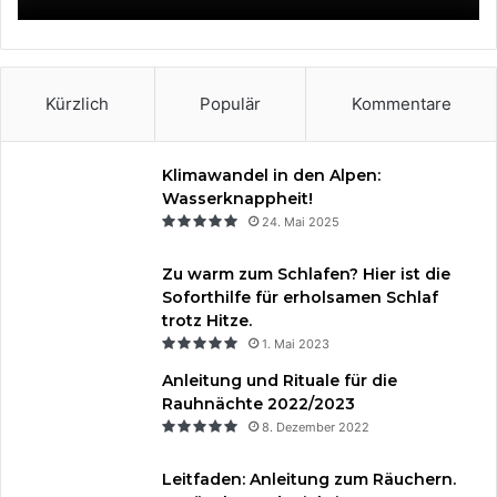
k
s
a
t
m
Kürzlich
Populär
Kommentare
Klimawandel in den Alpen:
Wasserknappheit!
24. Mai 2025
Zu warm zum Schlafen? Hier ist die
Soforthilfe für erholsamen Schlaf
trotz Hitze.
1. Mai 2023
Anleitung und Rituale für die
Rauhnächte 2022/2023
8. Dezember 2022
Leitfaden: Anleitung zum Räuchern.