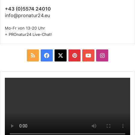
+43 (0)5574 24010
info@pronatur24.eu
Mo-Fr von 13-20 Uhr
+ PROnatur24 Live-Chat!
R
F
X
P
Y
I
S
a
i
o
n
S
c
n
u
s
e
t
T
t
b
e
u
a
o
r
b
g
o
e
e
r