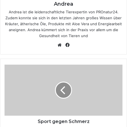
Andrea
Andrea ist die leidenschaftliche Tierexpertin von PROnatur24.
Zudem konnte sie sich in den letzten Jahren großes Wissen über
Kräuter, ätherische Öle, Produkte mit Aloe Vera und Energiearbeit
aneignen. Andrea kümmert sich in der Praxis vor allem um die
Gesundheit von Tieren und
We
Fa
bsi
ce
te
bo
ok
S
p
o
r
t
g
e
g
e
n
Sport gegen Schmerz
S