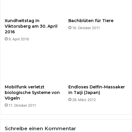
i
e
f
Xundheitstag in
Bachblüten für Tiere
r
Viktorsberg am 30. April
16. Oktober 2011
e
2016
s
9. April 2016
s
e
n
d
e
m
B
I
Mobilfunk verletzt
Endloses Delfin-Massaker
T
biologische Systeme von
in Taiji (Japan)
C
Vögeln
28. März 2012
O
17. Oktober 2011
I
N
.
Schreibe einen Kommentar
R