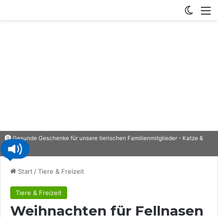
Switch
M
Gesunde Geschenke für unsere tierischen Familienmitglieder - Katze &
Hund
Start
/
Tiere & Freizeit
Tiere & Freizeit
Weihnachten für Fellnasen