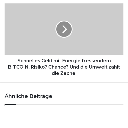
c
S
h
c
m
h
e
n
r
e
z
l
l
e
s
G
Schnelles Geld mit Energie fressendem
e
BITCOIN. Risiko? Chance? Und die Umwelt zahlt
l
die Zeche!
d
m
i
Ähnliche Beiträge
t
E
n
e
r
g