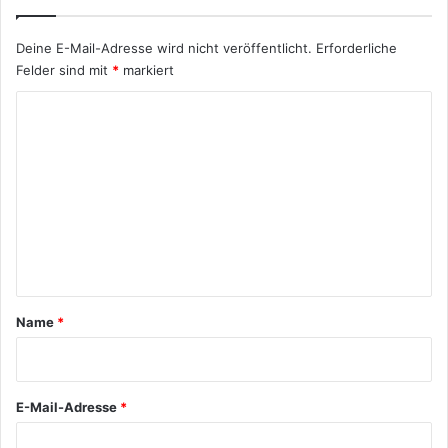
i
s
Deine E-Mail-Adresse wird nicht veröffentlicht.
Erforderliche
i
Felder sind mit
*
markiert
k
o
K
?
C
o
h
m
a
m
n
c
e
e
n
?
U
t
n
a
Name
*
d
d
r
i
*
e
U
E-Mail-Adresse
*
m