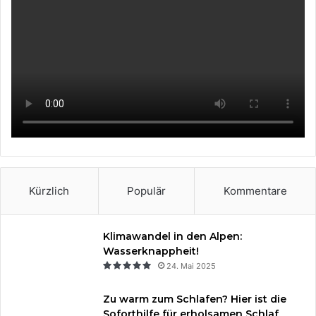
e
t
T
t
b
e
u
a
o
r
b
g
o
e
e
r
k
s
a
t
m
Kürzlich
Populär
Kommentare
Klimawandel in den Alpen:
Wasserknappheit!
24. Mai 2025
Zu warm zum Schlafen? Hier ist die
Soforthilfe für erholsamen Schlaf