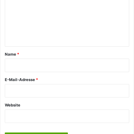
m
m
e
n
t
a
Name
*
r
*
E-Mail-Adresse
*
Website