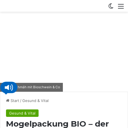
Switch
M
Der Schmäh mit Bioschwein & Co
Start
/
Gesund & Vital
Gesund & Vital
Mogelpackung BIO – der