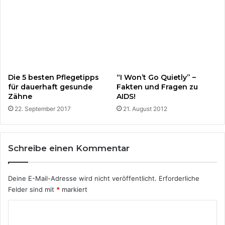
ö
s
u
n
g
?
Die 5 besten Pflegetipps
“I Won’t Go Quietly” –
für dauerhaft gesunde
Fakten und Fragen zu
Zähne
AIDS!
22. September 2017
21. August 2012
Schreibe einen Kommentar
Deine E-Mail-Adresse wird nicht veröffentlicht.
Erforderliche
Felder sind mit
*
markiert
K
o