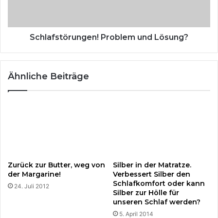
e
s
i
t
d
ö
e
r
Schlafstörungen! Problem und Lösung?
r
u
P
n
f
g
Ähnliche Beiträge
e
e
r
n
d
!
e
P
z
r
u
o
c
b
h
l
t
e
Zurück zur Butter, weg von
Silber in der Matratze.
m
der Margarine!
Verbessert Silber den
u
Schlafkomfort oder kann
24. Juli 2012
n
Silber zur Hölle für
d
unseren Schlaf werden?
L
5. April 2014