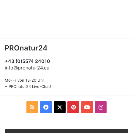
PROnatur24
+43 (0)5574 24010
info@pronatur24.eu
Mo-Fr von 13-20 Uhr
+ PROnatur24 Live-Chat!
R
F
X
P
Y
I
S
a
i
o
n
S
c
n
u
s