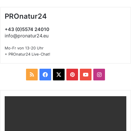
PROnatur24
+43 (0)5574 24010
info@pronatur24.eu
Mo-Fr von 13-20 Uhr
+ PROnatur24 Live-Chat!
R
F
X
P
Y
I
S
a
i
o
n
S
c
n
u
s
e
t
T
t
b
e
u
a