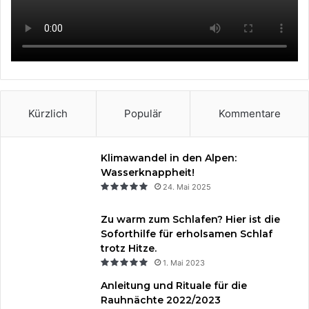
o
r
b
g
o
e
e
r
k
s
a
t
m
Kürzlich
Populär
Kommentare
Klimawandel in den Alpen:
Wasserknappheit!
24. Mai 2025
Zu warm zum Schlafen? Hier ist die
Soforthilfe für erholsamen Schlaf
trotz Hitze.
1. Mai 2023
Anleitung und Rituale für die
Rauhnächte 2022/2023