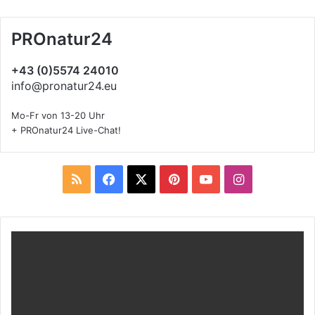
PROnatur24
+43 (0)5574 24010
info@pronatur24.eu
Mo-Fr von 13-20 Uhr
+ PROnatur24 Live-Chat!
R
F
X
P
Y
I
S
a
i
o
n
S
c
n
u
s
e
t
T
t
b
e
u
a