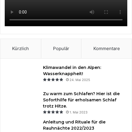
o
r
b
g
o
e
e
r
k
s
a
t
m
Kürzlich
Populär
Kommentare
Klimawandel in den Alpen:
Wasserknappheit!
24. Mai 2025
Zu warm zum Schlafen? Hier ist die
Soforthilfe für erholsamen Schlaf
trotz Hitze.
1. Mai 2023
Anleitung und Rituale für die
Rauhnächte 2022/2023