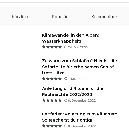
t
m
Kürzlich
Populär
Kommentare
Klimawandel in den Alpen:
Wasserknappheit!
24. Mai 2025
Zu warm zum Schlafen? Hier ist die
Soforthilfe für erholsamen Schlaf
trotz Hitze.
1. Mai 2023
Anleitung und Rituale für die
Rauhnächte 2022/2023
8. Dezember 2022
Leitfaden: Anleitung zum Räuchern.
So räucherst du richtig!
6. Dezember 2022