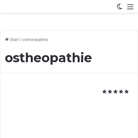
Switch
M
Start
/
ostheopathie
ostheopathie