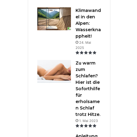
Klimawand
el in den
Alpen:
Wasserkna
ppheit!
24. Mai
2025
Zu warm
zum
Schlafen?
Hier ist die
Soforthilfe
für
erholsame
n Schlaf
trotz Hitze.
1. Mai 2023
Anleitung