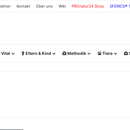
letter
Kontakt
Über uns
Wiki
PROnatur24 Shop
SFERICS® 
Vital
Eltern & Kind
Methodik
Tiere