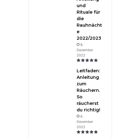
und
Rituale für
die
Rauhnächt
e
2022/2023
8.
Dezember
2022
Leitfaden:
Anleitung
zum
Räuchern.
So
räucherst
du richtig!
6.
Dezember
2022