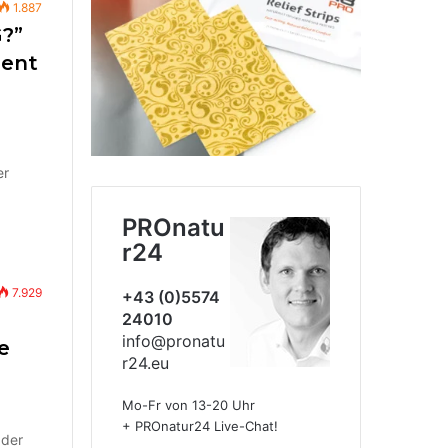
1.887
G?”
rent
er
PROnatu
r24
7.929
+43 (0)5574
24010
info@pronatu
e
r24.eu
Mo-Fr von 13-20 Uhr
+ PROnatur24 Live-Chat!
 der