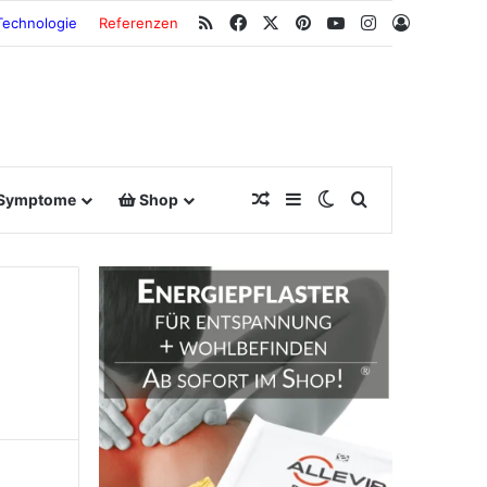
RSS
Facebook
X
Pinterest
YouTube
Instagram
Anmeldu
Technologie
Referenzen
Zufallsbeitrag
Sidebar
Switch skin
Suche nach
Symptome
Shop