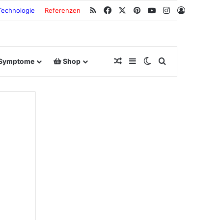
RSS
Facebook
X
Pinterest
YouTube
Instagram
Anmeldu
Technologie
Referenzen
Zufallsbeitrag
Sidebar
Switch skin
Suche nach
Symptome
Shop