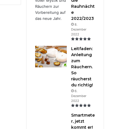
die
Rauhnächt
e
2022/2023
8.
Dezember
2022
Leitfaden:
Anleitung
zum
Räuchern.
So
räucherst
du richtig!
6.
Dezember
2022
Smartmete
r, jetzt
kommt er!