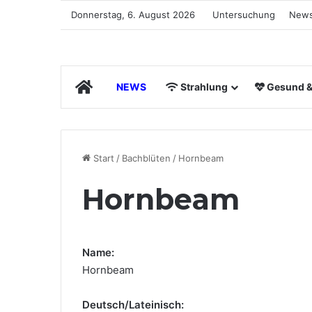
Donnerstag, 6. August 2026
Untersuchung
News
Start
NEWS
Strahlung
Gesund & 
Start
/
Bachblüten
/
Hornbeam
Hornbeam
Name:
Hornbeam
Deutsch/Lateinisch: