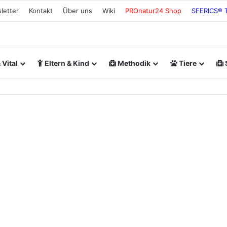
letter
Kontakt
Über uns
Wiki
PROnatur24 Shop
SFERICS® 
Vital
Eltern & Kind
Methodik
Tiere