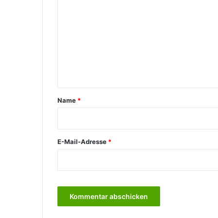
o
m
m
e
n
t
a
Name
*
r
*
E-Mail-Adresse
*