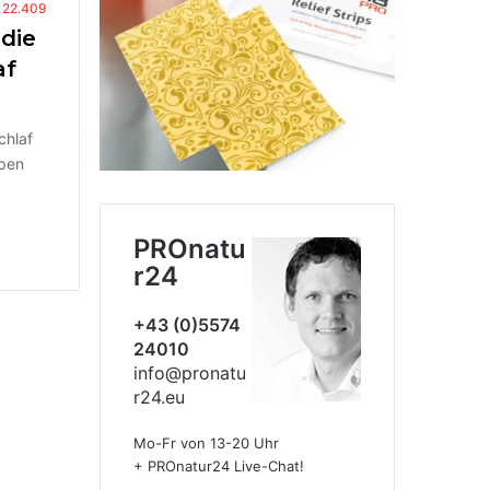
22.409
die
af
chlaf
ppen
PROnatu
r24
+43 (0)5574
24010
info@pronatu
r24.eu
Mo-Fr von 13-20 Uhr
+ PROnatur24 Live-Chat!