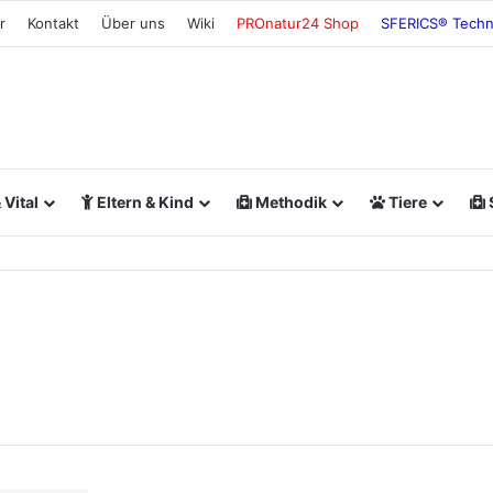
r
Kontakt
Über uns
Wiki
PROnatur24 Shop
SFERICS® Techn
Vital
Eltern & Kind
Methodik
Tiere