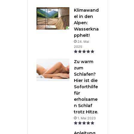
Klimawand
el in den
Alpen:
Wasserkna
ppheit!
24. Mai
2025
Zu warm
zum
Schlafen?
Hier ist die
Soforthilfe
für
erholsame
n Schlaf
trotz Hitze.
1. Mai 2023
Anleitung