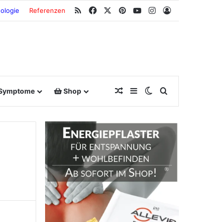
RSS
Facebook
X
Pinterest
YouTube
Instagram
Anmeldung
ologie
Referenzen
Zufallsbeitrag
Sidebar
Switch skin
Suche nach
Symptome
Shop