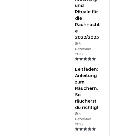
und
Rituale für
die
Rauhnächt
e
2022/2023
8.
Dezember
2022
Leitfaden:
Anleitung
zum
Räuchern.
So
räucherst
du richtig!
6.
Dezember
2022