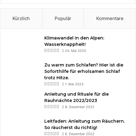
t
m
Kürzlich
Populär
Kommentare
Klimawandel in den Alpen:
Wasserknappheit!
24. Mai 2025
Zu warm zum Schlafen? Hier ist die
Soforthilfe für erholsamen Schlaf
trotz Hitze.
1. Mai 2023
Anleitung und Rituale für die
Rauhnächte 2022/2023
8. Dezember 2022
Leitfaden: Anleitung zum Räuchern.
So räucherst du richtig!
6. Dezember 2022